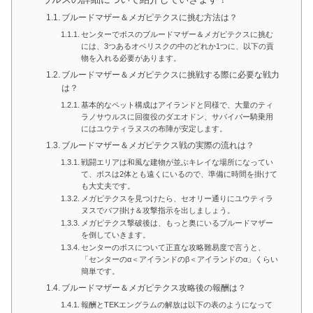
ブルードマザー＆メガピテクスに挑む方法は？
センターでボスのブルードマザー＆メガピテクスに挑む
には、3つあるオベリスクの中のどれか1つに、以下の貢
物を入れる必要があります。
ブルードマザー＆メガピテクスに挑戦する際に必要な戦力
は？
基本的なペット構成はアイランドと同様で、大量のティ
ラノサウルスに回復役のダエオドン、サバイバー騎乗用
にはユウティラヌスの布陣が安定します。
ブルードマザー＆メガピテクス戦の実際の流れは？
戦闘エリアは和風な建物が並ぶキレイな場所になってい
て、ボスは2体とも遠くにいるので、準備に時間を掛けて
も大丈夫です。
メガピテクスを見つけたら、セオリー通りにユウティラ
ヌスでバフ掛け＆攻撃指示を出しましょう。
メガピテクス撃破後は、もっと奥にいるブルードマザー
を倒していきます。
センターのボスについて正直な攻略難易度で言うと、
「センターのα＜アイランドのβ＜アイランドのα」くらい
簡単です。
ブルードマザー＆メガピテクス攻略後の報酬は？
報酬とTEKエングラムの解放は以下の表のようになって