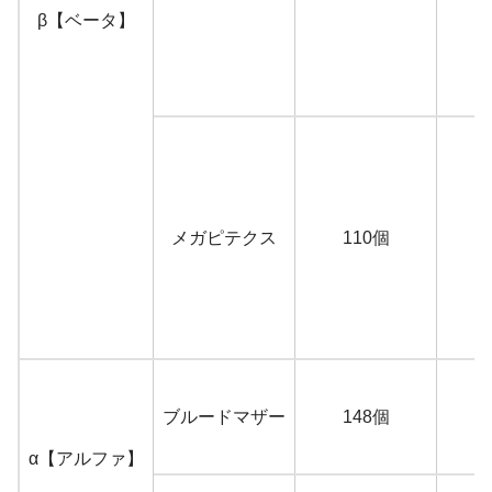
β【ベータ】
メガピテクス
110個
ブルードマザー
148個
・
α【アルファ】