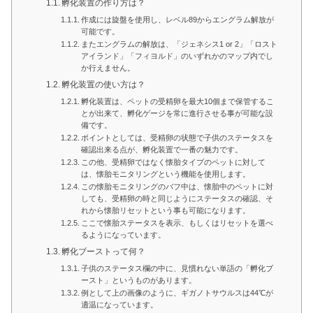
孵化装置の作り方は？
作成には旋盤を使用し、レベル89からエングラム解放が
可能です。
またエングラムの解放は、「ジェネシス1 or 2」「ロスト
アイランド」「フィヨルド」のいずれかのマップ内でし
か行えません。
孵化装置の使い方は？
孵化装置は、ペットの受精卵を最大10個まで保管するこ
とが出来て、孵化ゲージを常に進行させる事が可能な設
備です。
ポイントとしては、受精卵の状態で子供のステータスを
確認出来る点が、孵化装置で一番の魅力です。
この他、受精卵ではなく懐胎タイプのペットに対して
は、懐胎モニタリングという機能を使用します。
この懐胎モニタリングのバフ中は、懐胎中のペットに対
しても、受精卵の時と同じようにステータスの確認、そ
れから懐胎リセットという事も可能になります。
ここで懐胎ステータスを表示、もしくはリセットを選べ
るようになっています。
孵化ブーストって何？
子供のステータス欄の中に、見慣れない単語の「孵化ブ
ースト」というものがあります。
例として上の画像のように、ギガノトサウルスは44℃が
適温になっています。