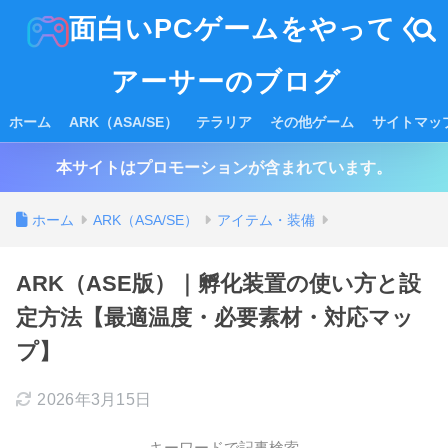
面白いPCゲームをやってく
アーサーのブログ
ホーム
ARK（ASA/SE）
テラリア
その他ゲーム
サイトマッ
本サイトはプロモーションが含まれています。
ホーム
ARK（ASA/SE）
アイテム・装備
ARK（ASE版）｜孵化装置の使い方と設
定方法【最適温度・必要素材・対応マッ
プ】
2026年3月15日
キーワードで記事検索