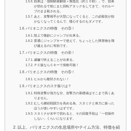
効果は「強制騎乗解除＋無抵抗（約１０秒）」で、効果
が切れる寸前にまた回転アタックをしてきて、そのルー
プのまま殺される。
あと、攻撃相手が大型になってくると、この必殺技が効
かなくなってくるんで、慢心するのもダメです。
バリオニクスの特徴 その③！
陸上で微妙にジャンプが出来る。
普通にジャンプキーで使えて、ちょっとした障害物を飛
び越えるのに有効です。
バリオニクスの特徴 その④！
威嚇で吠えることが出来る。
ＰＣ版ならＣキーで発動可能！
バリオニクスの特徴 その⑤！
ヒルから敵対されない！
バリオニクスのステ振りは？
特殊攻撃が強力な分、攻撃力の基礎値はそこまで高くあ
りません。
むしろ継続戦闘力を高める為、スタミナと体力に振った
ほうが使いやすいはずです。
スタミナが水中で切れると、その回復手段は「一切操作
しない」くらいになります。
以上、バリオニクスの生息場所やテイム方法、特徴を紹