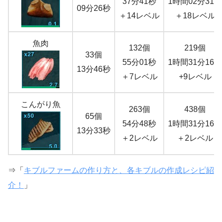
37分41秒
1時間02分31秒
09分26秒
＋14レベル
＋18レベル
魚肉
132個
219個
33個
55分01秒
1時間31分16秒
13分46秒
＋7レベル
+9レベル
こんがり魚
263個
438個
65個
54分48秒
1時間31分16秒
13分33秒
＋2レベル
＋2レベル
⇒「
キブルファームの作り方と、各キブルの作成レシピ紹
介！
」