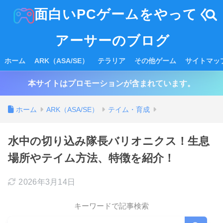
面白いPCゲームをやってく
アーサーのブログ
ホーム
ARK（ASA/SE）
テラリア
その他ゲーム
サイトマッ
本サイトはプロモーションが含まれています。
ホーム
ARK（ASA/SE）
テイム・育成
水中の切り込み隊長バリオニクス！生息
場所やテイム方法、特徴を紹介！
2026年3月14日
キーワードで記事検索