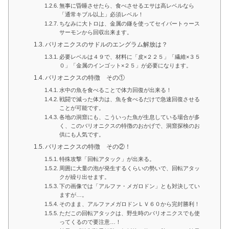
無事に昏睡させたら、食べさせるエサは高レベルなら
「通常キブル以上」必須レベル！
ちなみに大トロは、金属の鎌を使ってセイバートゥース
サーモンから回収出来ます。
バリオニクスのサドルのエングラム解放は？
必要レベルは４９で、材料に「皮×２２５」「繊維×３５
０」「金属のインゴット×２５」が必要になります。
バリオニクスの特徴 その①
水中の魚を食べることで体力回復が出来る！
戦闘で減った体力は、魚を食べるだけで急速回復させる
ことが可能です。
各地の洞窟にも、こういった魚が生息している場合が多
く、このバリオニクスの特徴のおかげで、洞窟探検のお
供にも人気です。
バリオニクスの特徴 その②！
特殊攻撃「回転アタック」が出来る。
周囲に大量の泡が発生するくらいの勢いで、回転アタッ
クが繰り出せます。
下の画像では「アルファ・メガロドン」とも対決してい
ますが…。
そのまま、アルファメガロドンＬＶ６０から完封勝利！
ただこの回転アタックは、野生時のバリオニクスでも使
ってくるので要注意…！