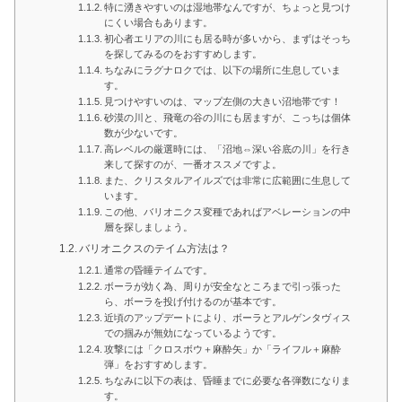
特に湧きやすいのは湿地帯なんですが、ちょっと見つけ
にくい場合もあります。
初心者エリアの川にも居る時が多いから、まずはそっち
を探してみるのをおすすめします。
ちなみにラグナロクでは、以下の場所に生息していま
す。
見つけやすいのは、マップ左側の大きい沼地帯です！
砂漠の川と、飛竜の谷の川にも居ますが、こっちは個体
数が少ないです。
高レベルの厳選時には、「沼地⇔深い谷底の川」を行き
来して探すのが、一番オススメですよ。
また、クリスタルアイルズでは非常に広範囲に生息して
います。
この他、バリオニクス変種であればアベレーションの中
層を探しましょう。
バリオニクスのテイム方法は？
通常の昏睡テイムです。
ボーラが効く為、周りが安全なところまで引っ張った
ら、ボーラを投げ付けるのが基本です。
近頃のアップデートにより、ボーラとアルゲンタヴィス
での掴みが無効になっているようです。
攻撃には「クロスボウ＋麻酔矢」か「ライフル＋麻酔
弾」をおすすめします。
ちなみに以下の表は、昏睡までに必要な各弾数になりま
す。