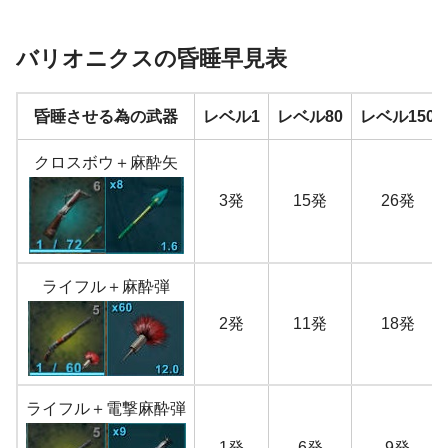
バリオニクスの昏睡早見表
昏睡させる為の武器
レベル1
レベル80
レベル150
クロスボウ＋麻酔矢
3発
15発
26発
ライフル＋麻酔弾
2発
11発
18発
ライフル＋電撃麻酔弾
1発
6発
9発