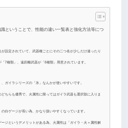
知識ということで、性能の違い一覧表と強化方法等につ
名が設定されていて、武器種ごとにその二つ名が少しだけ違ったり
が「7種類」、遠距離武器が「6種類」用意されています。
」、ガイラシリーズの「氷」なんかが使いやすいです。
のどちらも優秀で、火属性に限ってはガイラ武器も選択肢に入りま
」の白ゲージが長い為、かなり扱いやすくなっています。
ゲージというデメリットがある為、火属性は「ガイラ・火＋属性解