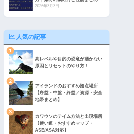
2026年3月3日
人気の記事
1
高レベルや目的の恐竜が湧かない
原因とリセットのやり方！
2
アイランドのおすすめ拠点場所
【序盤・中盤・終盤／資源・安全
地帯まとめ】
3
カワウソのテイム方法と出現場所
【使い道・おすすめマップ・
ASE/ASA対応】