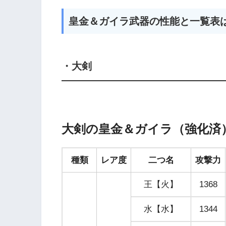
皇金＆ガイラ武器の性能と一覧表
・大剣
大剣の皇金＆ガイラ（強化済
種類
レア度
二つ名
攻撃力
王【火】
1368
水【水】
1344