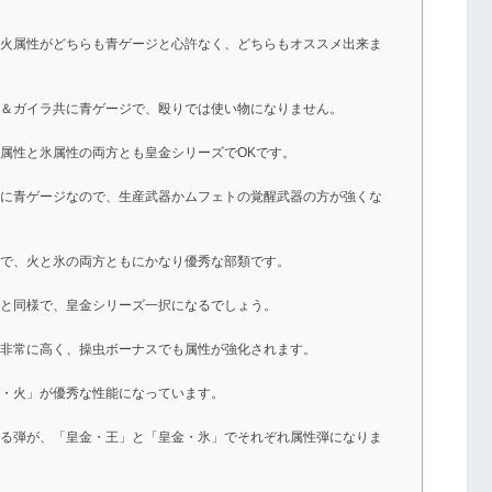
、火属性がどちらも青ゲージと心許なく、どちらもオススメ出来ま
金＆ガイラ共に青ゲージで、殴りでは使い物になりません。
属性と氷属性の両方とも皇金シリーズでOKです。
共に青ゲージなので、生産武器かムフェトの覚醒武器の方が強くな
択で、火と氷の両方ともにかなり優秀な部類です。
スと同様で、皇金シリーズ一択になるでしょう。
は非常に高く、操虫ボーナスでも属性が強化されます。
ラ・火」が優秀な性能になっています。
来る弾が、「皇金・王」と「皇金・氷」でそれぞれ属性弾になりま