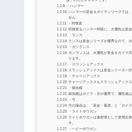
放」の方がオススメです。
・ハンマー
ハンマーの皇金＆ガイラシリーズでは
せん。
・狩猟笛
狩猟笛もハンマー同様に、火属性は皇
・ランス
ランスは皇金シリーズが優秀なので、火
・ガンランス
ガンランスは、火属性が皇金＆ガイラ
ります。
・スラッシュアックス
スラッシュアックスは皇金シリーズ一
・チャージアックス
チャージアックスもスラッシュアック
・操虫棍
操虫棍はガイラ・氷が優秀で、属性値
・弓
弓の場合は、「皇金・風漂」と「ガイ
・ライトボウガン
ライトボウガンは速射弾として使用出
す。
・ヘビーボウガン