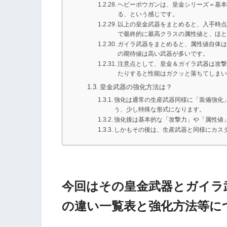
ヘビーボウガンは、皇金シリーズ＝基
る、という感じです。
以上の皇金武器をまとめると、入手時
で最終的に最高クラスの属性値と、ほ
ガイラ武器をまとめると、属性値自体
の期待値は高い武器が多いです。
注意点として、皇金＆ガイラ武器は攻
たりすると性能はガクッと落ちてしま
皇金武器の強化方法は？
強化は通常の生産武器同様に「装備強化
う、少し特殊な形式になります。
強化後は基本的な「攻撃力」や「属性値
しかもその後は、生産武器と同様にカス
今回はその皇金武器とガイラ
の違い一覧表と強化方法等に