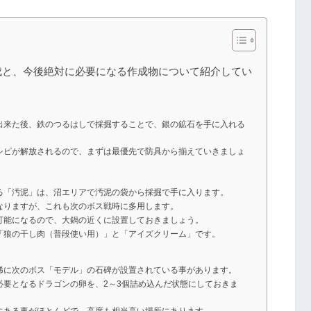
成と、今後絶対に必要になる作成物について紹介してい
出来た後、鉄のつるはしで採掘することで、銀の鉱石を手に入れる
シピが解放されるので、まずは最優先で防具から揃えていきましょ
る「汚泥」は、沼エリアで汚泥の袋から採掘で手に入ります。
なりますが、これも次のボス戦時に多用します。
可能になるので、大鍋の近くに設置しておきましょう。
「狼の干し肉（普段使い用）」と「アイズクリーム」です。
稀に次のボス「モデル」の石碑が設置されている事があります。
必要となるドラゴンの卵を、2～3個詰め込んだ状態にしておきま