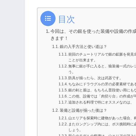
目次
今回は、その銀を使った装備や設備の作
きます！
銀の入手方法と使い道は？
前回のチュートリアルで銀の鉱脈を発見
ことが出来ます。
無事に銀が手に入ると、狼装備一式のレ
う。
防具が揃ったら、次は武器です。
ちなみにドラウグルの牙の必要素材であ
銀の剣と盾は、もちろん普段使い用にも
この他、設備では「肉切り台」の作成が
追加される料理で特にオススメなのは、
装備と設備が揃った後は？
山エリアを探索時に建物があった場合、
またロングシップ内には、ボス挑戦時に
しょう。