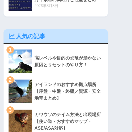
2026年3月3日
人気の記事
1
高レベルや目的の恐竜が湧かない
原因とリセットのやり方！
2
アイランドのおすすめ拠点場所
【序盤・中盤・終盤／資源・安全
地帯まとめ】
3
カワウソのテイム方法と出現場所
【使い道・おすすめマップ・
ASE/ASA対応】