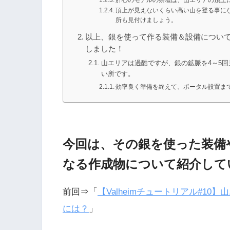
肝心のモデルの祭壇は、山エリアの頂上
頂上が見えないくらい高い山を登る事に
所も見付けましょう。
以上、銀を使って作る装備＆設備につい
しました！
山エリアは過酷ですが、銀の鉱脈を4～5
い所です。
効率良く準備を終えて、ポータル設置ま
今回は、その銀を使った装備
なる作成物について紹介して
前回⇒「
【Valheimチュートリアル#1
には？
」