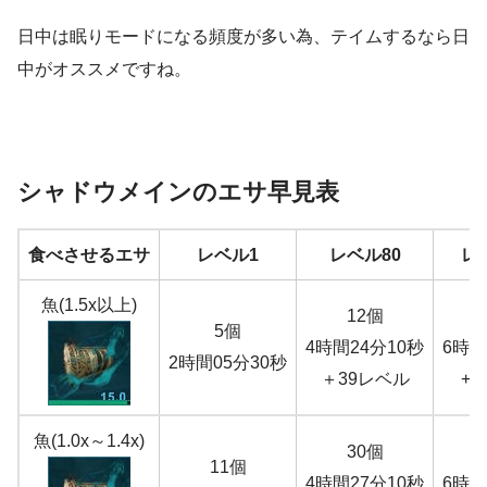
日中は眠りモードになる頻度が多い為、テイムするなら日
中がオススメですね。
シャドウメインのエサ早見表
食べさせるエサ
レベル1
レベル80
レ
魚(1.5x以上)
12個
5個
4時間24分10秒
6時間
2時間05分30秒
＋39レベル
+
魚(1.0x～1.4x)
30個
11個
4時間27分10秒
6時間