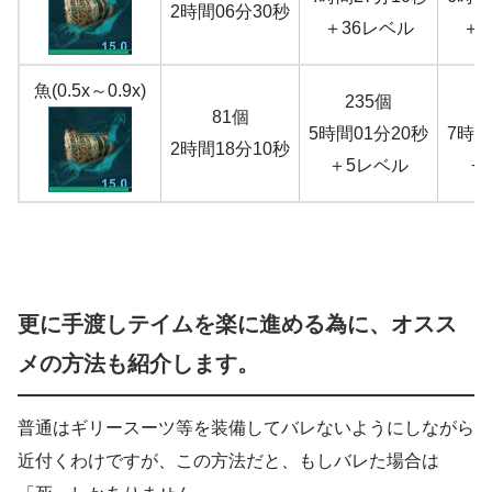
2時間06分30秒
＋36レベル
＋6
魚(0.5x～0.9x)
235個
81個
5時間01分20秒
7時間
2時間18分10秒
＋5レベル
+
更に手渡しテイムを楽に進める為に、オスス
メの方法も紹介します。
普通はギリースーツ等を装備してバレないようにしながら
近付くわけですが、この方法だと、もしバレた場合は