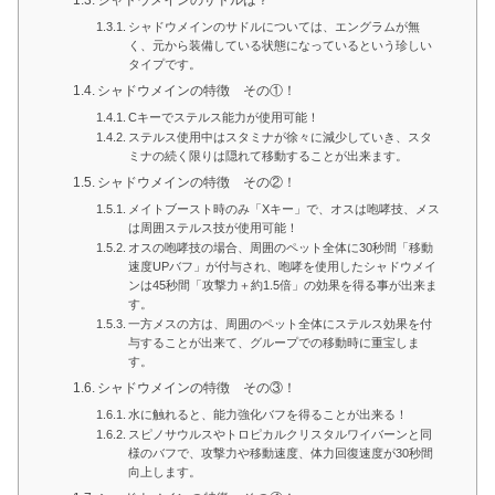
シャドウメインのサドルについては、エングラムが無
く、元から装備している状態になっているという珍しい
タイプです。
シャドウメインの特徴 その①！
Cキーでステルス能力が使用可能！
ステルス使用中はスタミナが徐々に減少していき、スタ
ミナの続く限りは隠れて移動することが出来ます。
シャドウメインの特徴 その②！
メイトブースト時のみ「Xキー」で、オスは咆哮技、メス
は周囲ステルス技が使用可能！
オスの咆哮技の場合、周囲のペット全体に30秒間「移動
速度UPバフ」が付与され、咆哮を使用したシャドウメイ
ンは45秒間「攻撃力＋約1.5倍」の効果を得る事が出来ま
す。
一方メスの方は、周囲のペット全体にステルス効果を付
与することが出来て、グループでの移動時に重宝しま
す。
シャドウメインの特徴 その③！
水に触れると、能力強化バフを得ることが出来る！
スピノサウルスやトロピカルクリスタルワイバーンと同
様のバフで、攻撃力や移動速度、体力回復速度が30秒間
向上します。