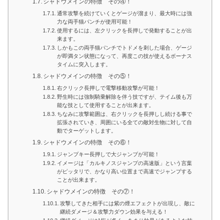
シャドウメインの特徴 その④！
通常攻撃を続けていくとゲージが溜まり、最大時には強
力な両手猫パンチが使用可能！
使用するには、左クリックを長押しで発動することが出
来ます。
しかもこの両手猫パンチでトドメを刺した場合、ゲージ
が即満タン状態になって、再度この技が使えるボーナス
タイムに突入します。
シャドウメインの特徴 その⑤！
右クリック長押しで電撃移動攻撃が可能！
野生時には強制騎乗解除を伴う技ですが、テイム後も万
能な技として使用することが出来ます。
ちなみに攻撃範囲は、右クリックを長押しし続ける事で
拡張されていき、周囲にいる全ての敵対生物に対して自
動でターゲットします。
シャドウメインの特徴 その⑥！
ジャンプキー長押しで大ジャンプが可能！
イメージは「カルキノスジャンプの高速版」という言葉
がピッタリで、かなり高い位置まで高速でジャンプする
ことが出来ます。
シャドウメインの特徴 その⑦！
攻撃してきた相手には紫の煙エフェクトが出現し、敵に
継続ダメージ＆攻撃力ダウン効果を与える！