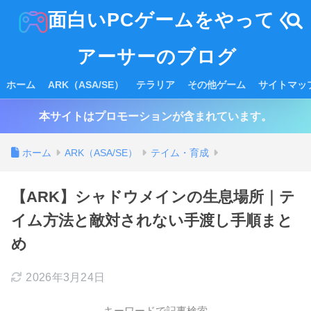
面白いPCゲームをやってく
アーサーのブログ
ホーム
ARK（ASA/SE）
テラリア
その他ゲーム
サイトマッ
本サイトはプロモーションが含まれています。
ホーム
ARK（ASA/SE）
テイム・育成
【ARK】シャドウメインの生息場所｜テ
イム方法と敵対されない手渡し手順まと
め
2026年3月24日
キーワードで記事検索