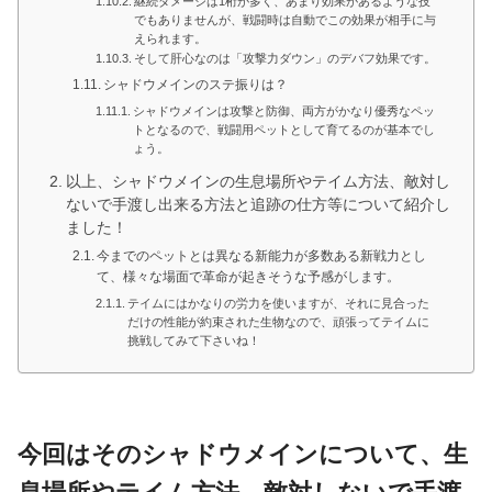
継続ダメージは1桁が多く、あまり効果があるような技
でもありませんが、戦闘時は自動でこの効果が相手に与
えられます。
そして肝心なのは「攻撃力ダウン」のデバフ効果です。
シャドウメインのステ振りは？
シャドウメインは攻撃と防御、両方がかなり優秀なペッ
トとなるので、戦闘用ペットとして育てるのが基本でし
ょう。
以上、シャドウメインの生息場所やテイム方法、敵対し
ないで手渡し出来る方法と追跡の仕方等について紹介し
ました！
今までのペットとは異なる新能力が多数ある新戦力とし
て、様々な場面で革命が起きそうな予感がします。
テイムにはかなりの労力を使いますが、それに見合った
だけの性能が約束された生物なので、頑張ってテイムに
挑戦してみて下さいね！
今回はそのシャドウメインについて、生