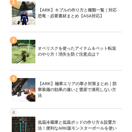
1
【ARK】キブルの作り方と種類一覧｜対応
恐竜・必要素材まとめ【ASA対応】
2
オベリスクを使ったアイテム＆ペット転送
のやり方！消失を防ぐ注意点は？
3
【ARK】極寒エリアの寒さ対策まとめ｜防
寒装備の効果の違いと雪原で凍死しない方
法
4
低温冷蔵庫と低温ポッドの作り方＆設置方
法！便利なARK版モンスターボールを使い