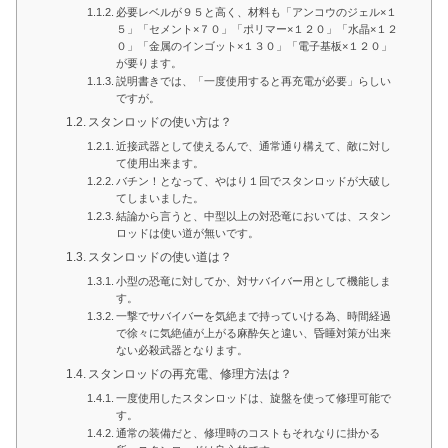
必要レベルが９５と高く、材料も「アンコウのジェル×１
５」「セメント×７０」「ポリマー×１２０」「水晶×１２
０」「金属のインゴット×１３０」「電子基板×１２０」
が要ります。
説明書きでは、「一度使用すると再充電が必要」らしい
ですが。
スタンロッドの使い方は？
近接武器として使えるんで、通常通り構えて、敵に対し
て使用出来ます。
バチン！となって、やはり１回でスタンロッドが大破し
てしまいました。
結論から言うと、中型以上の対恐竜においては、スタン
ロッドは使い道が無いです。
スタンロッドの使い道は？
小型の恐竜に対してか、対サバイバー用として機能しま
す。
一撃でサバイバーを気絶まで持っていける為、時間経過
で徐々に気絶値が上がる麻酔矢と違い、昏睡対策が出来
ない必殺武器となります。
スタンロッドの再充電、修理方法は？
一度使用したスタンロッドは、旋盤を使って修理可能で
す。
通常の装備だと、修理時のコストもそれなりに掛かる