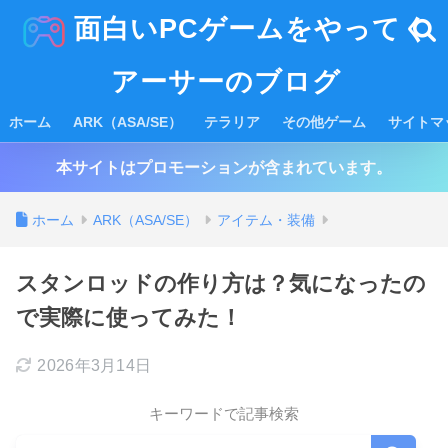
面白いPCゲームをやってく
アーサーのブログ
ホーム
ARK（ASA/SE）
テラリア
その他ゲーム
サイトマ
本サイトはプロモーションが含まれています。
ホーム
ARK（ASA/SE）
アイテム・装備
スタンロッドの作り方は？気になったの
で実際に使ってみた！
2026年3月14日
キーワードで記事検索