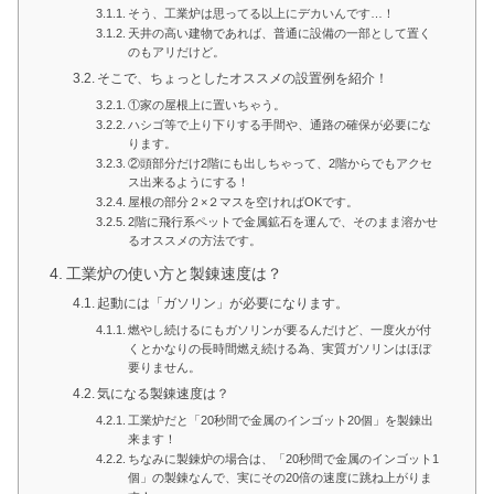
そう、工業炉は思ってる以上にデカいんです…！
天井の高い建物であれば、普通に設備の一部として置く
のもアリだけど。
そこで、ちょっとしたオススメの設置例を紹介！
①家の屋根上に置いちゃう。
ハシゴ等で上り下りする手間や、通路の確保が必要にな
ります。
②頭部分だけ2階にも出しちゃって、2階からでもアクセ
ス出来るようにする！
屋根の部分２×２マスを空ければOKです。
2階に飛行系ペットで金属鉱石を運んで、そのまま溶かせ
るオススメの方法です。
工業炉の使い方と製錬速度は？
起動には「ガソリン」が必要になります。
燃やし続けるにもガソリンが要るんだけど、一度火が付
くとかなりの長時間燃え続ける為、実質ガソリンはほぼ
要りません。
気になる製錬速度は？
工業炉だと「20秒間で金属のインゴット20個」を製錬出
来ます！
ちなみに製錬炉の場合は、「20秒間で金属のインゴット1
個」の製錬なんで、実にその20倍の速度に跳ね上がりま