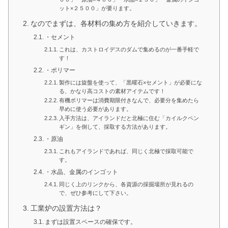
ット×２５００」が要ります。
なのでまずは、各材料の集め方を紹介していきます。
・セメント
これは、カストロイデスのダムで集めるのが一番手軽で
す！
・ポリマー
製作には旋盤を使って、「黒曜石×セメント」が必要にな
る、かなり高コストの素材アイテムです！
有機ポリマーは消費期限付きなんで、必要分を集めたら
早めに使う必要があります。
入手方法は、アイランドだと北極に住む「カイルクペン
ギン」を倒して、採取する方法があります。
・原油
これもアイランドであれば、同じく北極で採取可能で
す。
・水晶、金属のインゴット
同じく上のリンクから、各資源の採掘場所が見れるの
で、ぜひ参考にして下さい。
工業炉の設置方法は？
まずは設置スペースの確保です。