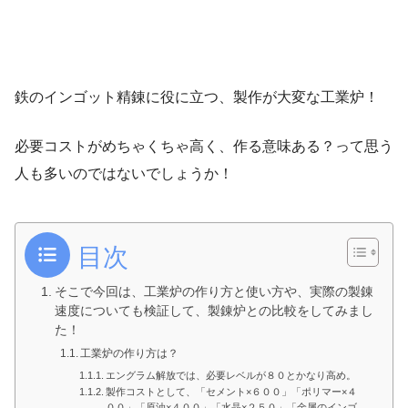
鉄のインゴット精錬に役に立つ、製作が大変な工業炉！
必要コストがめちゃくちゃ高く、作る意味ある？って思う
人も多いのではないでしょうか！
目次
そこで今回は、工業炉の作り方と使い方や、実際の製錬
速度についても検証して、製錬炉との比較をしてみまし
た！
工業炉の作り方は？
エングラム解放では、必要レベルが８０とかなり高め。
製作コストとして、「セメント×６００」「ポリマー×４
００」「原油×４００」「水晶×２５０」「金属のインゴ