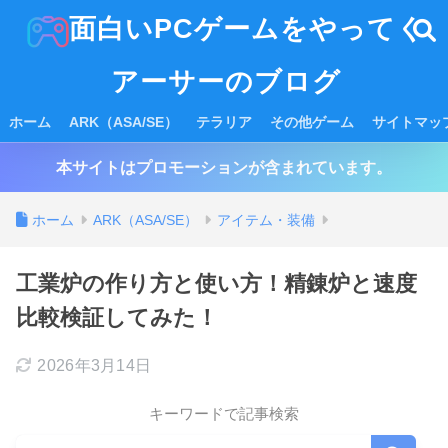
面白いPCゲームをやってく
アーサーのブログ
ホーム
ARK（ASA/SE）
テラリア
その他ゲーム
サイトマッ
本サイトはプロモーションが含まれています。
ホーム
ARK（ASA/SE）
アイテム・装備
工業炉の作り方と使い方！精錬炉と速度
比較検証してみた！
2026年3月14日
キーワードで記事検索