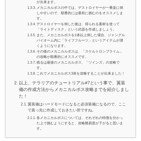
が出来ます。
メカニカルボスの中では、デストロイヤーが一番楽に倒
しやすいので、順番的には最初に挑むのをオススメしま
す。
デストロイヤーを倒した後は、得られる素材を使って
「ライトディスク」という武器を作成しましょう。
また、メカニカルボスを1体以上倒した場合、ジャングル
バイオーム内に「ライフフルーツ」というアイテムが湧
くようになります。
その後のメカニカルボスは、「スケルトロンプライム」
の攻略が順番的にオススメです。
残るは最後のメカニカルボス、「ツインズ」の攻略で
す。
これでメカニカルボス3体を攻略することが出来ました！
以上、テラリアのチュートリアル#7という事で、翼装
備の作成方法からメカニカルボス攻略までを紹介しまし
た！
翼装備はハードモードになると必須装備になるので、ここ
で真っ先に作成しておきたい所ですね。
各メカニカルボスについては、それぞれの特徴を分かっ
た上で挑むようにすると、攻略難易度が下がると思いま
す。