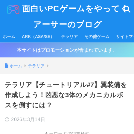
面白いPCゲームをやってく
アーサーのブログ
ホーム
ARK（ASA/SE）
テラリア
その他ゲーム
サイトマ
本サイトはプロモーションが含まれています。
ホーム
テラリア
テラリア【チュートリアル#7】翼装備を
作成しよう！凶悪な3体のメカニカルボ
スを倒すには？
2026年3月14日
キーワードで記事検索