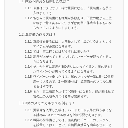
武器＆防具を新調した後は？
今度はアクセサリー枠で重要になる、「翼装備」を手に
入れましょう。
ちなみに翼装備にも種類が多数あり、下位の物から上位
の物まで様々あるので、まずは簡単に作成出来るものか
ら作っていくようにしましょう。
翼装備の作り方は？
翼装備を作るには、大前提として「翼のソウル」という
アイテムが必要になります。
では、空に行くにはどうすれば良いか？
高度が上がってくるにつれて、ハーピーが襲ってくるよ
うになります。
そこから更に高度が300辺りになってくると、竜の姿をし
たワイバーンが襲ってくるようになります。
ワイバーンを倒した後は、翼のソウルが一気に5～10個程
度手に入るので、2～4体倒せば、翼装備分のソウルは集
まるはずです。
また、更に高度を上げて400辺りになると、運が良ければ
雲の上の大地を見つける事が出来ます。
3体のメカニカルボスを倒そう！
翼装備を入手した後は、ハードモード以降に戦う事にな
る計3体のメカニカルボスを倒す必要があります。
戦闘の前準備としては、拠点内に「ハートのランタン」
を設置しておくことで、自然回復効果を増進させること