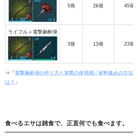
5発
26発
45発
ライフル＋電撃麻酔弾
3発
13発
23発
⇒「
電撃麻酔弾の作り方と実際の使用感！材料集めの方法
は？
」
食べるエサは雑食で、正直何でも食べます。