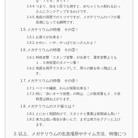
を「７５％」カット！
つまり、虫を１匹でも倒すと、めちゃくちゃ頼れるおっ
さんにランクアップするわけです。
免疫の洞窟での１コマですが、メガテリウムのバフが最
高潮になってる瞬間です。
メガテリウムの特徴 その②！
お座りが出来る！
かわい、いや…やっぱりおっさんかよ！
メガテリウムの特徴 その③！
特殊攻撃「スタンプ攻撃」が出来て、通常攻撃よりも
１．５倍程度のダメージ量！
地面を両手でスタンプして、周りの敵を吹っ飛ばしま
す。
メガテリウムの特徴 その④！
ベリーや繊維、わらが採取出来る！
特に「赤いオーラ状態」の時は、この取得量も２．５倍
程度は跳ね上がります。
メガテリウムのステ振りは？
とにかく戦闘向けで、スタミナと重量は初期値も高い！
体力は低い場合が多いんで、まずは体力をググッと上げ
ます。
以上、メガテリウムの生息場所やテイム方法、特徴につ