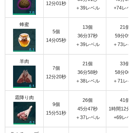
12分01秒
＋39レベル
+74レベ
蜂蜜
13個
21個
5個
36分37秒
59分09
14分05秒
＋39レベル
＋73レベ
羊肉
21個
33個
7個
36分58秒
58分06
12分20秒
＋38レベル
＋71レベ
霜降り肉
26個
41個
9個
45分47秒
1時間12分
15分51秒
＋37レベル
+69レベ