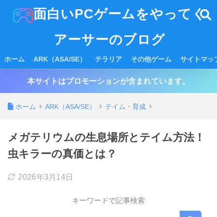
面白いPCゲームをやってく
アーサーのブログ
ホーム
ARK（ASA/SE）
テラリア
その他ゲーム
サイトマッ
本サイトはプロモーションが含まれています。
ホーム
ARK（ASA/SE）
テイム・育成
メガテリウムの生息場所とテイム方法！
虫キラーの真価とは？
2026年3月14日
キーワードで記事検索