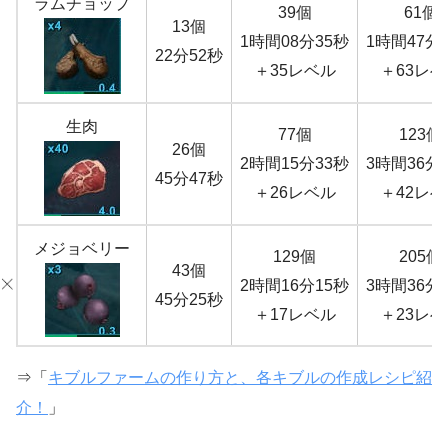
ラムチョップ
39個
61個
13個
1時間08分35秒
1時間47分
22分52秒
＋35レベル
＋63レベ
生肉
77個
123個
26個
2時間15分33秒
3時間36分
45分47秒
＋26レベル
＋42レベ
メジョベリー
129個
205個
43個
2時間16分15秒
3時間36分
45分25秒
＋17レベル
＋23レベ
⇒「
キブルファームの作り方と、各キブルの作成レシピ紹
介！
」