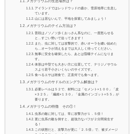
メガテリウムの生息場所は？
アイランドではレッドウッドの森か、雪原地帯に生息し
ています。
山には居ないんで、平地を探索してみましょう！
メガテリウムのテイム方法は？
普段はノソノソ歩くおっさん系なのに、一度怒らせる
と…すごい勢いで迫ってきます！
また、虫に対しては攻撃的で、赤いオーラを纏い始めた
ら…オーラが消えるまでは大人しく待ってください。
無事に安全を確保したら、あとは昏睡テイムになりま
す。
体形は中型でも大きい方に位置してて、テリジノサウル
スより若干小さいくらいのサイズです。
食べるエサは雑食で、正直何でも食べます。
メガテリウムのサドルのエングラム解放は？
必要レベルは５２で、材料には「セメント×１００」「皮
×３２５」「繊維×１３０」「金属のインゴット×５５」が
要ります。
メガテリウムの特徴 その①！
虫系の敵に対しては、常に攻撃力が１．５倍！
更に虫系の敵を倒すと、超強力なバフが２分間発生す
る！
この状態だと、攻撃力が更に「２.５倍」で、被ダメージ