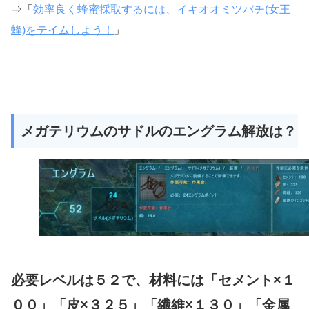
⇒「
効率良く蜂蜜採取するには、イキオオミツバチ(女王
蜂)をテイムしよう！
」
メガテリウムのサドルのエングラム解放は？
必要レベルは５２で、材料には「セメント×１
００」「皮×３２５」「繊維×１３０」「金属