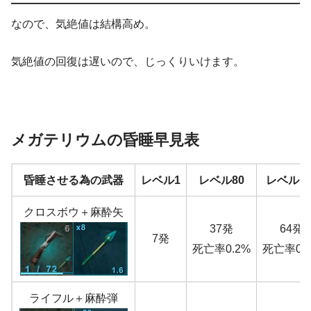
なので、気絶値は結構高め。
気絶値の回復は遅いので、じっくりいけます。
メガテリウムの昏睡早見表
昏睡させる為の武器
レベル1
レベル80
レベル15
クロスボウ＋麻酔矢
37発
64発
7発
死亡率0.2%
死亡率0.
ライフル＋麻酔弾