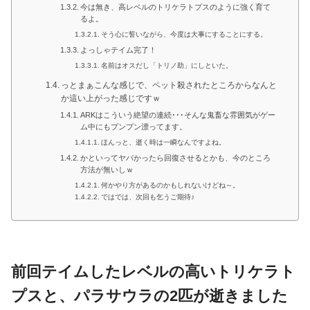
今は無き、高レベルのトリケラトプスのように強く育て
るよ。
そう心に誓いながら、今度は大事にすることにする。
よっしゃテイム完了！
名前はオスだし「トリノ助」にしといた。
っとまぁこんな感じで、ペット殺されたところからなんと
か這い上がった感じですｗ
ARKはこういう絶望の連続･･･そんな鬼畜な雰囲気がゲー
ム中にもプンプン漂ってます。
ほんっと、逝く時は一瞬なんですよね。
かといってヤバかったら回復させるとかも、今のところ
方法が無いしｗ
何かやり方があるのかもしれないけどね～。
ではでは、次回も乞うご期待♪
前回テイムしたレベルの高いトリケラト
プスと、パラサウラの2匹が逝きました