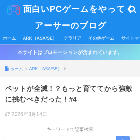
面白いPCゲームをやってく
アーサーのブログ
ホーム
ARK（ASA/SE）
テラリア
その他ゲーム
サイトマ
本サイトはプロモーションが含まれています。
ホーム
ARK（ASA/SE）
ペットが全滅！？もっと育ててから強敵
に挑むべきだった！#4
2026年3月14日
キーワードで記事検索