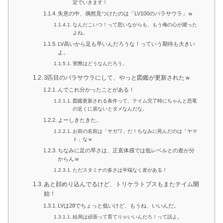
定でいきます！
失意の中、偶然見つけたのは「LV100のパラサウラ」ｗ
なんだこいつ！って思いながらも、もう俺の心が躍った
よね。
LV高いから足も早いんだろうな！っていう期待も大きい
よ。
実際はどうなんだろう。
3匹目のパラサウラにして、やっと図鑑が更新されたｗ
んでこれ分かったことがある！
図鑑更新される条件って、テイム完了時にちゃんと恐竜
の近くに居ないとダメなんだな。
よーしきたきた。
お前の名前は「サガワ」だ！ちなみに死んだのは「ヤマ
ト」なｗ
ちなみに足の早さは、正直体感では低レベルとの差が分
からんｗ
ただスタミナの多さは半端なく差がある！
あと顔めり込んでるけど、トリケラトプスもまたテイム開
始！
LVは28でちょっと低いけど、もうね、いいんだ。
結局は頑張って育てりゃいいんだろ！って話よ。