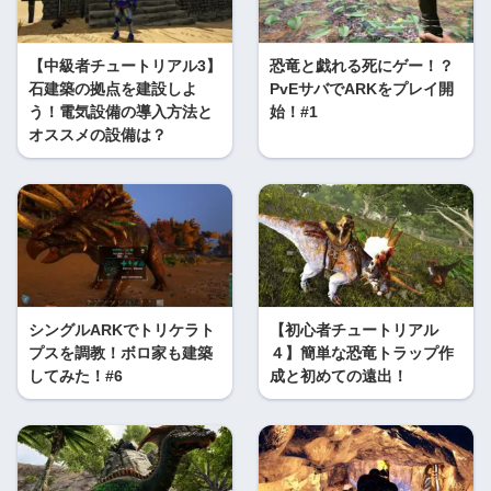
【中級者チュートリアル3】
恐竜と戯れる死にゲー！？
石建築の拠点を建設しよ
PvEサバでARKをプレイ開
う！電気設備の導入方法と
始！#1
オススメの設備は？
シングルARKでトリケラト
【初心者チュートリアル
プスを調教！ボロ家も建築
４】簡単な恐竜トラップ作
してみた！#6
成と初めての遠出！