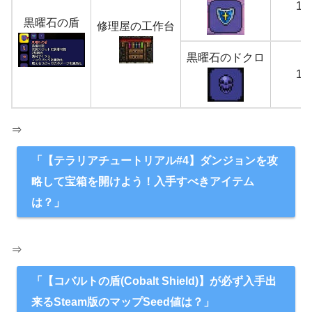
1
黒曜石の盾
修理屋の工作台
黒曜石のドクロ
1
⇒
「【テラリアチュートリアル#4】ダンジョンを攻
略して宝箱を開けよう！入手すべきアイテム
は？」
⇒
「【コバルトの盾(Cobalt Shield)】が必ず入手出
来るSteam版のマップSeed値は？」