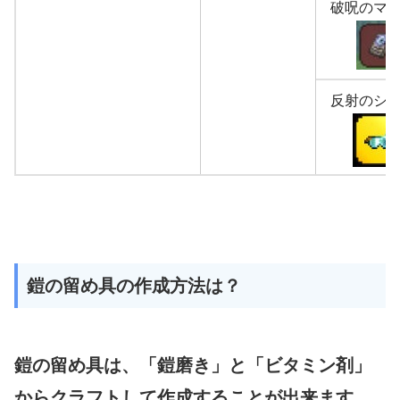
破呪のマ
反射のシ
鎧の留め具の作成方法は？
鎧の留め具は、「鎧磨き」と「ビタミン剤」
からクラフトして作成することが出来ます。