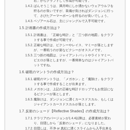
石」からクラフトして作成が可能です。
ばんそうこうは、満月時にしか湧かないウェアウルフを
狩るのが良いですが、装備が良ければダンジョンに行っ
て、さびたアーマーボーンを狩るのが良いでしょう。
ベゾアール石は、主にジャングルで入手可能です。
計画書の作成方法は？
計画書は、「正確な時計」と「三つ折の地図」をクラフ
トする事で作成が可能です。
正確な時計は、ピクシーやレイス、マミーが落とします
が、一番戦うのが楽なピクシーがオススメです。
三つ折の地図は、ジャイアントバットやライトマミー、
ピエロが落としますが、一番簡単なのはジャイアントバ
ットですね。
破呪のマントラの作成方法は？
破呪のマントラは、「メガホン」と「魔除け」をクラフ
トする事で作成することが出来ます。
メガホンは、上記の正確な時計ドロップでもお世話にな
るピクシーが落とします。
魔除けは、ダンジョンに湧くカースドスカル、もしくは
ジャイアントカースドスカルが落とします。
反射のシェード【Reflective Shades】の作成方法は？
テラリアのバージョンが1.4.4以降は、必要素材が変わ
り、目隠しから「反射のシェード」になりました。
目隠しは、不浄 or 真紅に湧くスライムから入手出来る