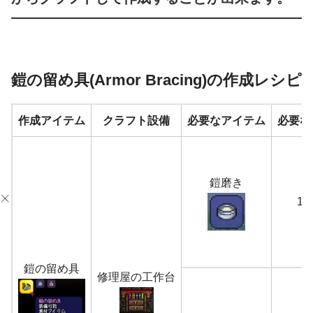
鎧の留め具(Armor Bracing)の作成レシピ
作成アイテム
クラフト設備
必要なアイテム
必要な
鎧磨き
1
鎧の留め具
修理屋の工作台