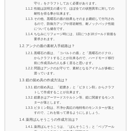
守り」をクラフトしておく必要があります。
性能は説明文の通りで、ほぼ全ての状態異常に対しての
耐性を得る事が出来ます。
その他、黒曜石の盾の効果もそのまま継続して付与され
るので、防御力アップや溶岩耐性、耐ノックバック性能
についても健在です。
ちなみにリフォージ時には、1回につき18ゴールド前後を
要求されます。
アンクの盾の素材入手経路は？
黒曜石の盾は、「コバルトの盾」と「黒曜石のドクロ」
からクラフトすることが出来るので、ハードモード移行
前に作成済みの人も多く居ると思います。
問題はアンクのお守りで、素材となるアイテムが多岐に
渡っています。
鎧の留め具の作成方法は？
鎧の留め具は、「鎧磨き」と「ビタミン剤」からクラフ
トして作成することが出来ます。
鎧磨きはアーマードスケルトン等、鎧に関連するモンス
ターが落とします。
ビタミン剤は、不浄か真紅の地特有のモンスターが落と
すので、これを狙って潜るようにしましょう。
薬用ばんそうこうの作成方法は？
薬用ばんそうこうは、「ばんそうこう」と「ベゾアール