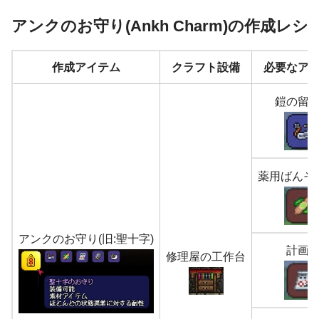
アンクのお守り(Ankh Charm)の作成レシ
作成アイテム
クラフト設備
必要なア
鎧の留
薬用ばんそ
アンクのお守り(旧:聖十字)
計画
修理屋の工作台