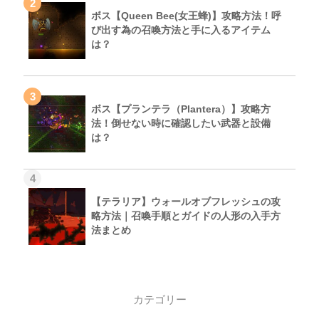
2
ボス【Queen Bee(女王蜂)】攻略方法！呼
び出す為の召喚方法と手に入るアイテム
は？
3
ボス【プランテラ（Plantera）】攻略方
法！倒せない時に確認したい武器と設備
は？
4
【テラリア】ウォールオブフレッシュの攻
略方法｜召喚手順とガイドの人形の入手方
法まとめ
カテゴリー