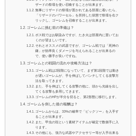
ザードの祭壇を使い召喚することが出来ます。
無事にリザードの祭壇が置かれてある部屋に着いたら、
「リザードのパワーセル」を所持した状態で祭壇を右ク
リックし、ゴーレムを召喚することが出来ます。
ゴーレムに挑む前の準備は？
ボス戦ではお馴染みですが、たき火は部屋内に置いてお
くのが望ましいです。
それとオススメの武器ですが、ゴーレム戦では「死神の
鎌」が効率良くダメージを与えられることが出来るの
で、使い勝手が良いですね。
ゴーレムとの戦闘の流れや攻略方法は？
ゴーレム戦は2段階になっていて、まず第1段階では動き
が遅いゴーレムが、手を伸ばしてパンチしてくる攻撃方
法を取ってきます。
また、手を伸ばしてくる攻撃の他に、頭から光線を出し
てくる攻撃も多用してきます。
ゴーレムのHPが半分を切ると、第2形態に移行します。
ゴーレムを倒した後の報酬は？
ゴーレムからは、33%の確率で「ピックソー」を入手す
ることが出来ます。
また、甲虫の殻という素材アイテムが確定で数個手に入
ります。
その他にも、強力な武器やアクセサリー等が入手出来る