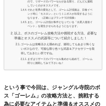
ので、リザードのパワーセルがある限り、どんどん連戦
していくのがオススメです。
それと世界の変化として、ゴーレム討伐後は、日食イベ
ント時に「モスロン」というミニボスが出現するように
なります。（正確にはプランテラ討伐後）
また、ゴーレム討伐が条件となっている「火星人侵攻イ
ベント」を発生させられるようになります。
以上、ボスのゴーレム攻略方法や挑戦する方法、必要な
準備とオススメの武器等について紹介しました！
ゴーレムは攻略法さえ掴めれば、連戦してもあまり怖くな
いボスなので、可能な限り色々な武器＆アクセサリーを取
得しておきたい所ですね。
まずはリザードのパワーセル集めから始めて、ゴーレム
狩りに挑戦してみて下さいね！
という事で今回は、ジャングル寺院のボ
ス「ゴーレム」の攻略方法と、挑戦する
為に必要なアイテムと準備＆オススメの