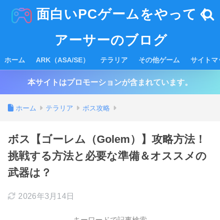
面白いPCゲームをやってく
アーサーのブログ
ホーム
ARK（ASA/SE）
テラリア
その他ゲーム
サイトマ
本サイトはプロモーションが含まれています。
ホーム
テラリア
ボス攻略
ボス【ゴーレム（Golem）】攻略方法！
挑戦する方法と必要な準備＆オススメの
武器は？
2026年3月14日
キーワードで記事検索