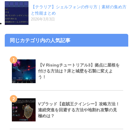
【テラリア】シェルフォンの作り方｜素材の集め方
と性能まとめ
2026年3月3日
同じカテゴリ内の人気記事
1
【V Risingチュートリアル3】拠点に屋根を
付ける方法は？床と城壁を石製に変えよ
う！
2
Vブラッド【盗賊王クインシー】攻略方法！
連続突進を回避する方法や地割れ攻撃の見
極めは？