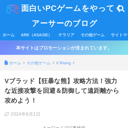
面白いPCゲームをやってく
アーサーのブログ
ホーム
ARK（ASA/SE）
テラリア
その他ゲーム
サイトマ
本サイトはプロモーションが含まれています。
ホーム
その他ゲーム
V Rising
Vブラッド【狂暴な熊】攻略方法！強力
な近接攻撃を回避＆防御して遠距離から
攻めよう！
2024年6月1日
キーワードで記事検索