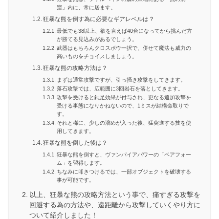
窟」内に、常に居ます。
狂暴な熊を倒す為に必要なギアレベルは？
最低でも38以上、欲を言えば40台になってから挑んだ方
が勝てる見込みがあるでしょう。
武器はもちろんクロスボウ一択で、併せて魔法も威力の
高いものをチョイスしましょう。
狂暴な熊の攻略方法は？
まずは通常攻撃ですが、引っ掻き攻撃をしてきます。
落石攻撃では、広範囲に3回岩石を落としてきます。
攻撃を受けると鈍足効果が付与され、更なる追加攻撃を
受ける事態になりかねないので、1ミスが結構命取りで
す。
それと稀に、少しの溜めが入った後、猛突進する技を使
用してきます。
狂暴な熊を倒した後は？
狂暴な熊を倒すと、ヴァンパイアパワーの「ベアフォー
ム」を習得します。
ちなみに叩きつけるでは、一部オブジェクトを破壊する
事が可能です。
以上、狂暴な熊の攻略方法という事で、痛すぎる攻撃を
回避する為の方法や、遠距離から攻撃していくやり方に
ついて紹介しました！