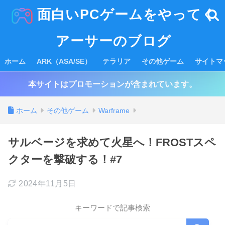
面白いPCゲームをやってく
アーサーのブログ
ホーム
ARK（ASA/SE）
テラリア
その他ゲーム
サイトマ
本サイトはプロモーションが含まれています。
ホーム
その他ゲーム
Warframe
サルベージを求めて火星へ！FROSTスペ
クターを撃破する！#7
2024年11月5日
キーワードで記事検索