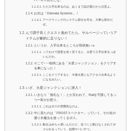
ただ入手出来るのは、あくまで設計図だから注意よ。
お次は「Odonata Systems」！
アークウィングのシステム部分を司る、大事な部分だ
ぜ。
んで調子良くクエスト進めてたら、サルベージっていうア
イテムが劇的に足りない！
というか、入手出来るところが現状無いｗ
ってわけで惑星を色々見てると、火星で入手出来るっぽ
いんだわ。
そこで･･･地球にある「火星ジャンクション」をクリアす
る事になった！
ここをクリアすると、今後火星にもアクセス出来るよう
になるみたい。
いざ、火星ジャンクションに潜入！
いきなり「無礼な！」とか言われて、Railを守護してるっ
つー影がお怒り。
これはボスの雰囲気なのよ。
中に居たのは「FROSTスペクター」っていう、その名の
通り氷魔法を使ってくるボス。
動きはめちゃ遅いんだけど、近づくと動けなくされてボ
コられるっていう、結構ヤバいやつ。