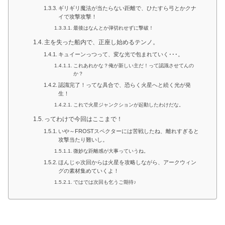
ギリギリ魔法が当たらない距離で、ひたすら弓とかクナ
イで攻撃攻撃！
最後はなんとか弾切れせずに撃破！
主を失った船内で、正座し始めるテンノ。
キュイーンっつって、変な光で包まれていく･･･。
これあれかな？俺が新しい主だ！って認識させてんの
か？
認識完了！ってな具合で、恐らく火星へと続く光が発
生！
これで火星ジャンクションが起動したわけだな。
ってわけで今回はここまで！
いや～FROSTスペクターには苦戦したね、離れすぎると
攻撃当たり難いし。
微妙な距離感が大事っていうね。
ほんじゃ次回からは火星を攻略しながら、アークウィン
グの素材集めていくよ！
ではでは次回も乞うご期待♪